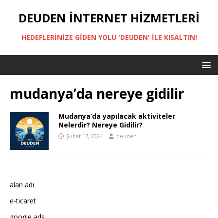
DEUDEN İNTERNET HIZMETLERI
HEDEFLERINIZE GIDEN YOLU 'DEUDEN' ILE KISALTIN!
mudanya’da nereye gidilir
Mudanya’da yapılacak aktiviteler
Nelerdir? Nereye Gidilir?
Şubat 17, 2024
deuden
alan adı
e-ticaret
google ads