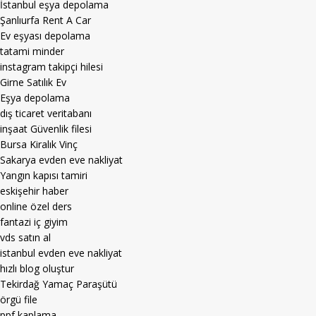
İstanbul eşya depolama
Şanlıurfa Rent A Car
Ev eşyası depolama
tatami minder
instagram takipçi hilesi
Girne Satılık Ev
Eşya depolama
dış ticaret veritabanı
inşaat Güvenlik filesi
Bursa Kiralık Vinç
Sakarya evden eve nakliyat
Yangın kapısı tamiri
eskişehir haber
online özel ders
fantazi iç giyim
vds satın al
istanbul evden eve nakliyat
hızlı blog oluştur
Tekirdağ Yamaç Paraşütü
örgü file
ppf kaplama