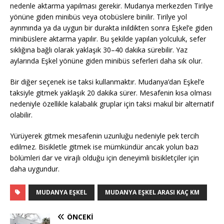
nedenle aktarma yapılması gerekir. Mudanya merkezden Tirilye
yönüne giden minibüs veya otobüslere binilir. Tirilye yol
ayrımında ya da uygun bir durakta inildikten sonra Eşkel’e giden
minibüslere aktarma yapılır. Bu şekilde yapılan yolculuk, sefer
sıklığına bağlı olarak yaklaşık 30–40 dakika sürebilir. Yaz
aylarında Eşkel yönüne giden minibüs seferleri daha sık olur.
Bir diğer seçenek ise taksi kullanmaktır. Mudanya’dan Eşkel’e
taksiyle gitmek yaklaşık 20 dakika sürer. Mesafenin kısa olması
nedeniyle özellikle kalabalık gruplar için taksi makul bir alternatif
olabilir.
Yürüyerek gitmek mesafenin uzunluğu nedeniyle pek tercih
edilmez. Bisikletle gitmek ise mümkündür ancak yolun bazı
bölümleri dar ve virajlı olduğu için deneyimli bisikletçiler için
daha uygundur.
MUDANYA EŞKEL
MUDANYA EŞKEL ARASI KAÇ KM
ÖNCEKI